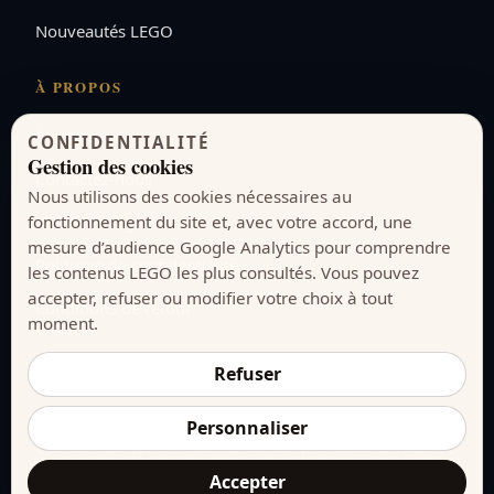
Nouveautés LEGO
À PROPOS
À propos
CONFIDENTIALITÉ
Gestion des cookies
Contactez-nous
Nous utilisons des cookies nécessaires au
fonctionnement du site et, avec votre accord, une
Mentions légales
mesure d’audience Google Analytics pour comprendre
Politique de confidentialité
les contenus LEGO les plus consultés. Vous pouvez
accepter, refuser ou modifier votre choix à tout
Conditions de retour
moment.
Refuser
© 2026 collector-briques.com. Tous droits réservés.
Personnaliser
Collector Briques est un média indépendant. LEGO® est
une marque du groupe LEGO. Ce site n’est ni sponsorisé,
Accepter