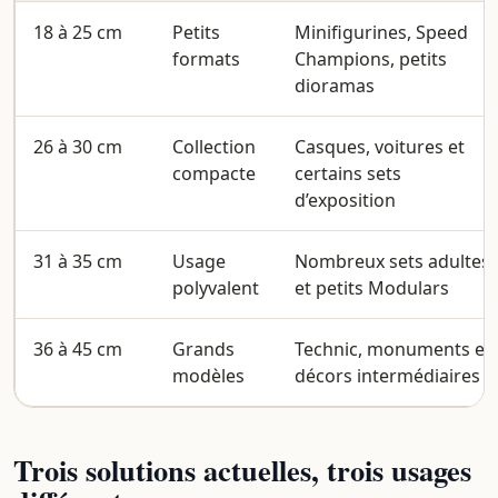
18 à 25 cm
Petits
Minifigurines, Speed
formats
Champions, petits
dioramas
26 à 30 cm
Collection
Casques, voitures et
compacte
certains sets
d’exposition
31 à 35 cm
Usage
Nombreux sets adultes
polyvalent
et petits Modulars
36 à 45 cm
Grands
Technic, monuments et
modèles
décors intermédiaires
Trois solutions actuelles, trois usages