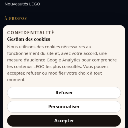
Nouveautés LEGO
À PROPOS
À propos
CONFIDENTIALITÉ
Gestion des cookies
Contactez-nous
Nous utilisons des cookies nécessaires au
fonctionnement du site et, avec votre accord, une
Mentions légales
mesure d’audience Google Analytics pour comprendre
Politique de confidentialité
les contenus LEGO les plus consultés. Vous pouvez
accepter, refuser ou modifier votre choix à tout
Conditions de retour
moment.
Refuser
© 2026 collector-briques.com. Tous droits réservés.
Personnaliser
Collector Briques est un média indépendant. LEGO® est une
marque du groupe LEGO. Ce site n’est ni sponsorisé, ni
Accepter
approuvé, ni autorisé par le groupe LEGO.