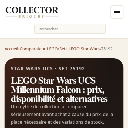
Rechercher
Accueil
›
Comparateur LEGO
›
Sets LEGO Star Wars
›
75192
STAR WARS UCS · SET 75192
LEGO Star Wars UCS
Millennium Falcon : prix,
disponibilité et alternatives
Un mythe de collection à comparer
sérieusement avant achat à cause du prix, de la
place nécessaire et des variations de stock.