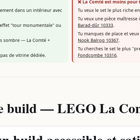
❌ La Comté est moins pour t
llement dans un intérieur avec
Tu veux le set le plus riche e
Tu veux une pièce maîtresse
 l'effet "tour monumentale" ou
Barad-dûr 10333
.
Tu manques de place et veux
us sombre — La Comté +
Nook Balrog 10367
.
Tu cherches le set le plus "
 pas de vitrine dédiée.
Fondcombe 10316
.
de build — LEGO La Co
un build accessible et sat