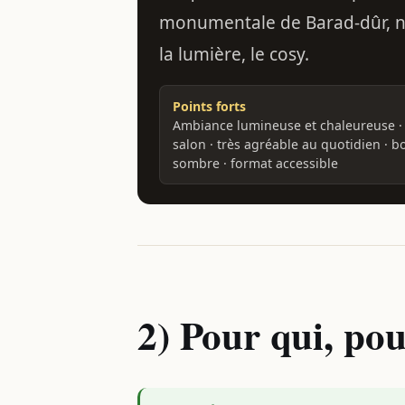
monumentale de Barad-dûr, ni 
la lumière, le cosy.
Points forts
Ambiance lumineuse et chaleureuse · 
salon · très agréable au quotidien · 
sombre · format accessible
2) Pour qui, po