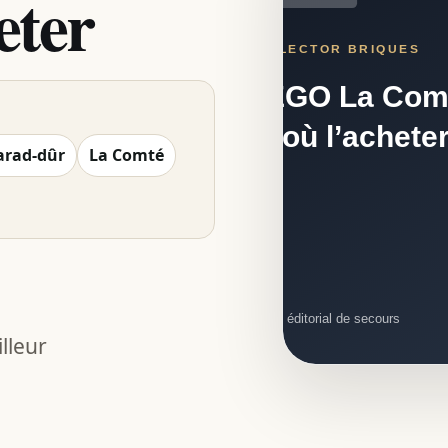
eter
arad-dûr
La Comté
illeur