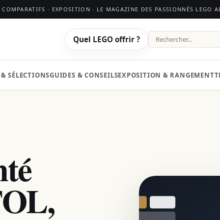
· COMPARATIFS · EXPOSITION · LE MAGAZINE DES PASSIONNÉS LEGO 
Quel LEGO offrir ?
Rechercher
 & SÉLECTIONS
GUIDES & CONSEILS
EXPOSITION & RANGEMENT
T
té
FOL,