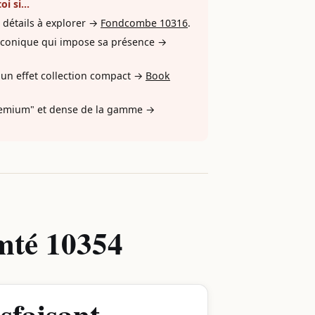
oi si…
n détails à explorer →
Fondcombe 10316
.
 iconique qui impose sa présence →
 un effet collection compact →
Book
premium" et dense de la gamme →
mté 10354
isfaisant