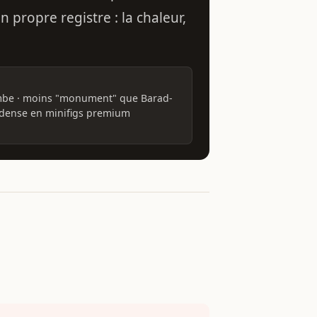
propre registre : la chaleur,
mbe · moins "monument" que Barad-
s dense en minifigs premium