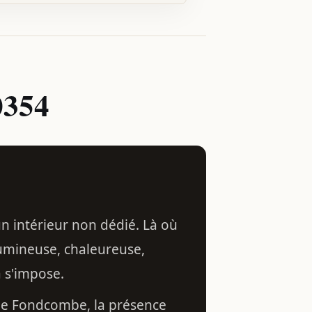
0354
n intérieur non dédié. Là où
umineuse, chaleureuse,
a s'impose.
 de Fondcombe, la présence