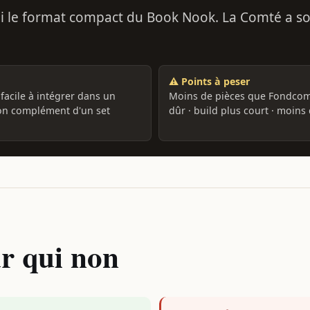
le format compact du Book Nook. La Comté a son 
⚠️ Points à peser
facile à intégrer dans un
Moins de pièces que Fondco
bon complément d'un set
dûr · build plus court · moin
ur qui non